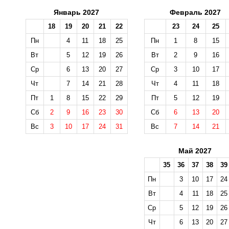
Январь 2027
Февраль 2027
18
19
20
21
22
23
24
25
Пн
4
11
18
25
Пн
1
8
15
Вт
5
12
19
26
Вт
2
9
16
Ср
6
13
20
27
Ср
3
10
17
Чт
7
14
21
28
Чт
4
11
18
Пт
1
8
15
22
29
Пт
5
12
19
Сб
2
9
16
23
30
Сб
6
13
20
Вс
3
10
17
24
31
Вс
7
14
21
Май 2027
35
36
37
38
39
Пн
3
10
17
24
Вт
4
11
18
25
Ср
5
12
19
26
Чт
6
13
20
27