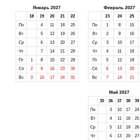
Январь 2027
Февраль 2027
18
19
20
21
22
23
24
25
Пн
4
11
18
25
Пн
1
8
15
Вт
5
12
19
26
Вт
2
9
16
Ср
6
13
20
27
Ср
3
10
17
Чт
7
14
21
28
Чт
4
11
18
Пт
1
8
15
22
29
Пт
5
12
19
Сб
2
9
16
23
30
Сб
6
13
20
Вс
3
10
17
24
31
Вс
7
14
21
Май 2027
35
36
37
38
39
Пн
3
10
17
24
Вт
4
11
18
25
Ср
5
12
19
26
Чт
6
13
20
27