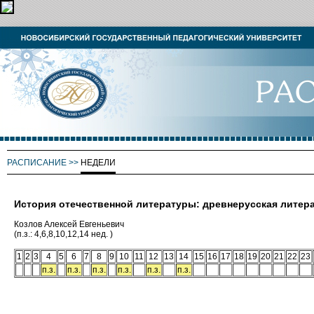
РАСПИСАНИЕ
>>
НЕДЕЛИ
История отечественной литературы: древнерусская литерату
Козлов Алексей Евгеньевич
(п.з.: 4,6,8,10,12,14 нед. )
1
2
3
4
5
6
7
8
9
10
11
12
13
14
15
16
17
18
19
20
21
22
23
п.з.
п.з.
п.з.
п.з.
п.з.
п.з.