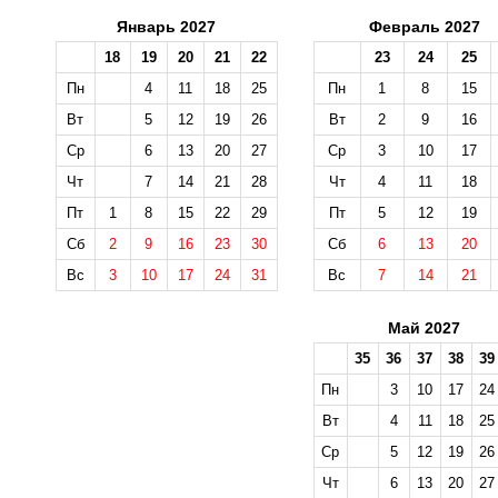
Январь 2027
Февраль 2027
18
19
20
21
22
23
24
25
Пн
4
11
18
25
Пн
1
8
15
Вт
5
12
19
26
Вт
2
9
16
Ср
6
13
20
27
Ср
3
10
17
Чт
7
14
21
28
Чт
4
11
18
Пт
1
8
15
22
29
Пт
5
12
19
Сб
2
9
16
23
30
Сб
6
13
20
Вс
3
10
17
24
31
Вс
7
14
21
Май 2027
35
36
37
38
39
Пн
3
10
17
24
Вт
4
11
18
25
Ср
5
12
19
26
Чт
6
13
20
27