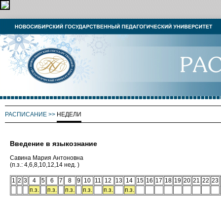
РАСПИСАНИЕ
>>
НЕДЕЛИ
Введение в языкознание
Савина Мария Антоновна
(п.з.: 4,6,8,10,12,14 нед. )
1
2
3
4
5
6
7
8
9
10
11
12
13
14
15
16
17
18
19
20
21
22
23
п.з.
п.з.
п.з.
п.з.
п.з.
п.з.