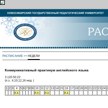
РАСПИСАНИЕ
>>
НЕДЕЛИ
Коммуникативный практикум английского языка
3.120.50.22
(п.з.: 4,10,12,16 нед. )
1
2
3
4
5
6
7
8
9
10
11
12
13
14
15
16
17
18
19
20
21
22
23
24
п.з.
п.з.
п.з.
п.з.