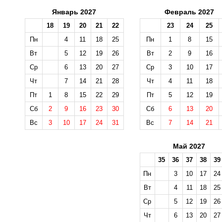
Январь 2027
Февраль 2027
18
19
20
21
22
23
24
25
Пн
4
11
18
25
Пн
1
8
15
Вт
5
12
19
26
Вт
2
9
16
Ср
6
13
20
27
Ср
3
10
17
Чт
7
14
21
28
Чт
4
11
18
Пт
1
8
15
22
29
Пт
5
12
19
Сб
2
9
16
23
30
Сб
6
13
20
Вс
3
10
17
24
31
Вс
7
14
21
Май 2027
35
36
37
38
39
Пн
3
10
17
24
Вт
4
11
18
25
Ср
5
12
19
26
Чт
6
13
20
27