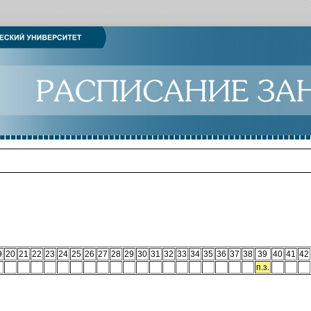
9
20
21
22
23
24
25
26
27
28
29
30
31
32
33
34
35
36
37
38
39
40
41
42
п.з.