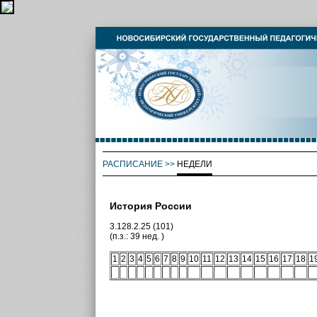
РАСПИСАНИЕ
>>
НЕДЕЛИ
История России
3.128.2.25 (101)
(п.з.: 39 нед. )
1
2
3
4
5
6
7
8
9
10
11
12
13
14
15
16
17
18
1