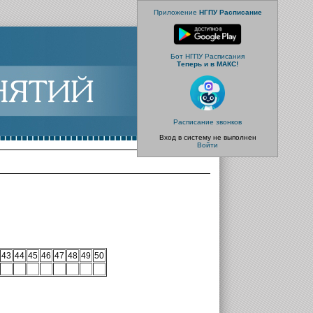
Приложение
НГПУ Расписание
Бот НГПУ Расписания
Теперь и в МАКС!
Расписание звонков
Вход в систему не выполнен
Войти
43
44
45
46
47
48
49
50