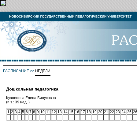
РАСПИСАНИЕ
>>
НЕДЕЛИ
Дошкольная педагогика
Кузнецова Елена Билусовна
(п.з.: 39 нед. )
1
2
3
4
5
6
7
8
9
10
11
12
13
14
15
16
17
18
19
20
21
22
23
24
25
2