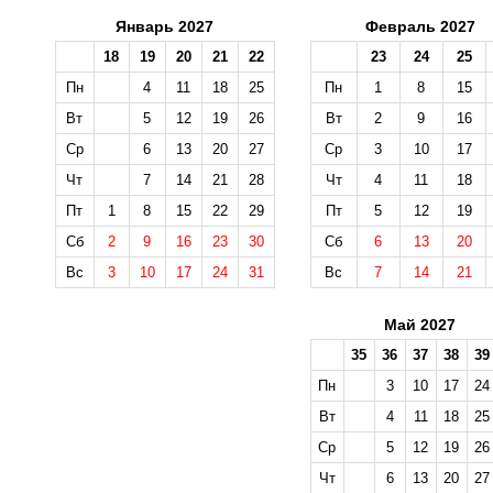
Январь 2027
Февраль 2027
18
19
20
21
22
23
24
25
Пн
4
11
18
25
Пн
1
8
15
Вт
5
12
19
26
Вт
2
9
16
Ср
6
13
20
27
Ср
3
10
17
Чт
7
14
21
28
Чт
4
11
18
Пт
1
8
15
22
29
Пт
5
12
19
Сб
2
9
16
23
30
Сб
6
13
20
Вс
3
10
17
24
31
Вс
7
14
21
Май 2027
35
36
37
38
39
Пн
3
10
17
24
Вт
4
11
18
25
Ср
5
12
19
26
Чт
6
13
20
27