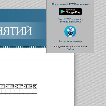
Приложение
НГПУ Расписание
Бот НГПУ Расписания
Теперь и в МАКС!
Расписание звонков
Вход в систему не выполнен
Войти
2
43
44
45
46
47
48
49
50