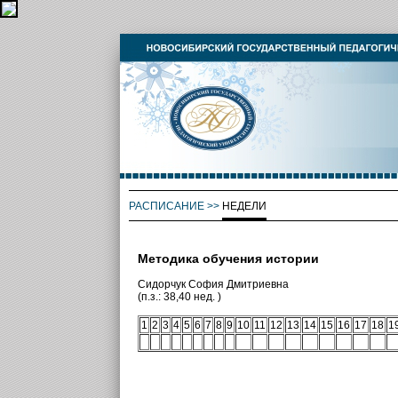
РАСПИСАНИЕ
>>
НЕДЕЛИ
Методика обучения истории
Сидорчук София Дмитриевна
(п.з.: 38,40 нед. )
1
2
3
4
5
6
7
8
9
10
11
12
13
14
15
16
17
18
1