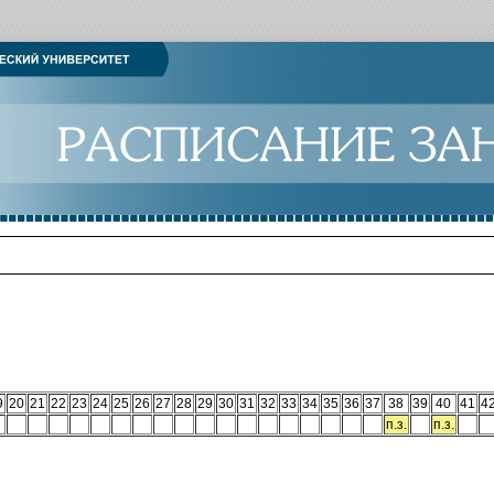
9
20
21
22
23
24
25
26
27
28
29
30
31
32
33
34
35
36
37
38
39
40
41
4
п.з.
п.з.