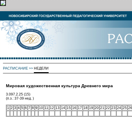
РАСПИСАНИЕ
>>
НЕДЕЛИ
Мировая художественная культура Древнего мира
3.097.2.25 (15)
(п.з.: 37-39 нед. )
1
2
3
4
5
6
7
8
9
10
11
12
13
14
15
16
17
18
19
20
21
22
23
24
25
2