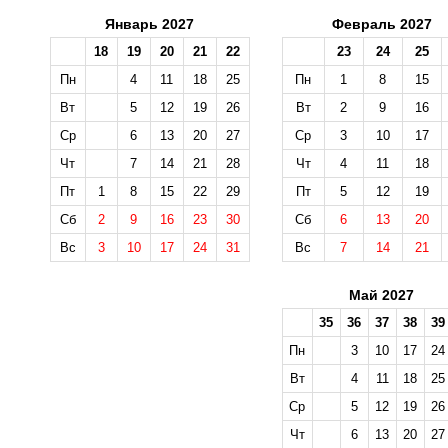
Январь 2027
Февраль 2027
18
19
20
21
22
23
24
25
Пн
4
11
18
25
Пн
1
8
15
Вт
5
12
19
26
Вт
2
9
16
Ср
6
13
20
27
Ср
3
10
17
Чт
7
14
21
28
Чт
4
11
18
Пт
1
8
15
22
29
Пт
5
12
19
Сб
2
9
16
23
30
Сб
6
13
20
Вс
3
10
17
24
31
Вс
7
14
21
Май 2027
35
36
37
38
39
Пн
3
10
17
24
Вт
4
11
18
25
Ср
5
12
19
26
Чт
6
13
20
27