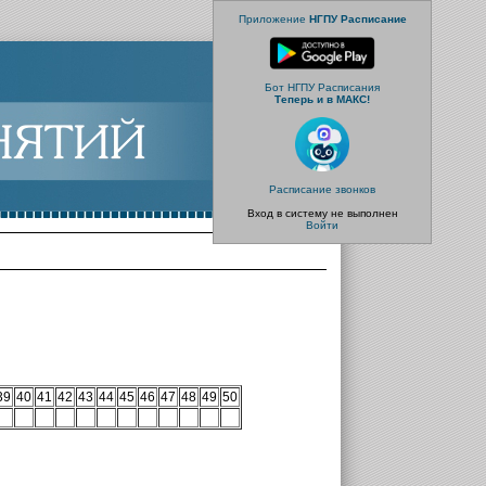
Приложение
НГПУ Расписание
Бот НГПУ Расписания
Теперь и в МАКС!
Расписание звонков
Вход в систему не выполнен
Войти
39
40
41
42
43
44
45
46
47
48
49
50