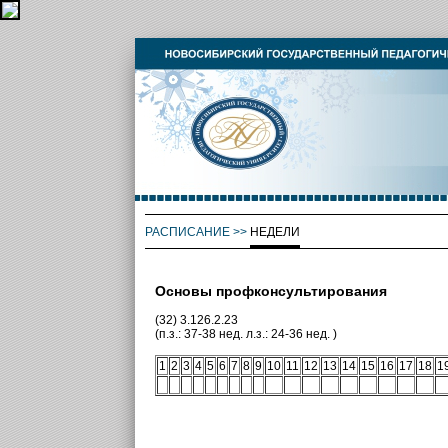
РАСПИСАНИЕ
>>
НЕДЕЛИ
Основы профконсультирования
(32) 3.126.2.23
(п.з.: 37-38 нед. л.з.: 24-36 нед. )
1
2
3
4
5
6
7
8
9
10
11
12
13
14
15
16
17
18
1