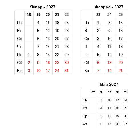
Январь 2027
Февраль 2027
18
19
20
21
22
23
24
25
Пн
4
11
18
25
Пн
1
8
15
Вт
5
12
19
26
Вт
2
9
16
Ср
6
13
20
27
Ср
3
10
17
Чт
7
14
21
28
Чт
4
11
18
Пт
1
8
15
22
29
Пт
5
12
19
Сб
2
9
16
23
30
Сб
6
13
20
Вс
3
10
17
24
31
Вс
7
14
21
Май 2027
35
36
37
38
39
Пн
3
10
17
24
Вт
4
11
18
25
Ср
5
12
19
26
Чт
6
13
20
27