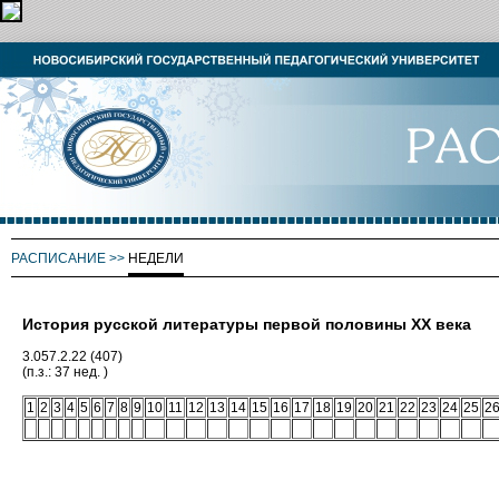
РАСПИСАНИЕ
>>
НЕДЕЛИ
История русской литературы первой половины XX века
3.057.2.22 (407)
(п.з.: 37 нед. )
1
2
3
4
5
6
7
8
9
10
11
12
13
14
15
16
17
18
19
20
21
22
23
24
25
2