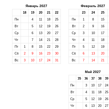
Январь 2027
Февраль 2027
18
19
20
21
22
23
24
25
Пн
4
11
18
25
Пн
1
8
15
Вт
5
12
19
26
Вт
2
9
16
Ср
6
13
20
27
Ср
3
10
17
Чт
7
14
21
28
Чт
4
11
18
Пт
1
8
15
22
29
Пт
5
12
19
Сб
2
9
16
23
30
Сб
6
13
20
Вс
3
10
17
24
31
Вс
7
14
21
Май 2027
35
36
37
38
39
Пн
3
10
17
24
Вт
4
11
18
25
Ср
5
12
19
26
Чт
6
13
20
27