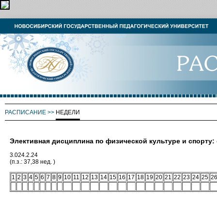
РАСПИСАНИЕ
>>
НЕДЕЛИ
Элективная дисциплина по физической культуре и спорту
3.024.2.24
(п.з.: 37,38 нед. )
1
2
3
4
5
6
7
8
9
10
11
12
13
14
15
16
17
18
19
20
21
22
23
24
25
2