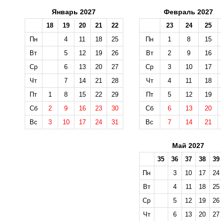
Январь 2027
Февраль 2027
18
19
20
21
22
23
24
25
Пн
4
11
18
25
Пн
1
8
15
Вт
5
12
19
26
Вт
2
9
16
Ср
6
13
20
27
Ср
3
10
17
Чт
7
14
21
28
Чт
4
11
18
Пт
1
8
15
22
29
Пт
5
12
19
Сб
2
9
16
23
30
Сб
6
13
20
Вс
3
10
17
24
31
Вс
7
14
21
Май 2027
35
36
37
38
39
Пн
3
10
17
24
Вт
4
11
18
25
Ср
5
12
19
26
Чт
6
13
20
27