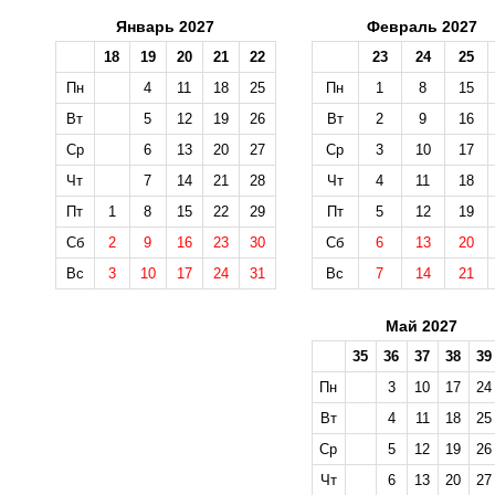
Январь 2027
Февраль 2027
18
19
20
21
22
23
24
25
Пн
4
11
18
25
Пн
1
8
15
Вт
5
12
19
26
Вт
2
9
16
Ср
6
13
20
27
Ср
3
10
17
Чт
7
14
21
28
Чт
4
11
18
Пт
1
8
15
22
29
Пт
5
12
19
Сб
2
9
16
23
30
Сб
6
13
20
Вс
3
10
17
24
31
Вс
7
14
21
Май 2027
35
36
37
38
39
Пн
3
10
17
24
Вт
4
11
18
25
Ср
5
12
19
26
Чт
6
13
20
27