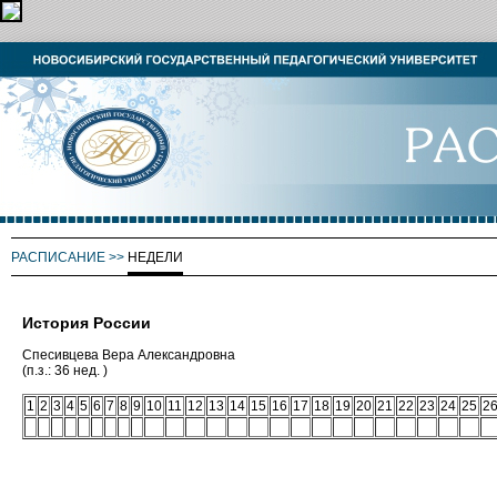
РАСПИСАНИЕ
>>
НЕДЕЛИ
История России
Спесивцева Вера Александровна
(п.з.: 36 нед. )
1
2
3
4
5
6
7
8
9
10
11
12
13
14
15
16
17
18
19
20
21
22
23
24
25
2