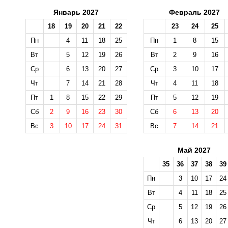
Январь 2027
Февраль 2027
18
19
20
21
22
23
24
25
Пн
4
11
18
25
Пн
1
8
15
Вт
5
12
19
26
Вт
2
9
16
Ср
6
13
20
27
Ср
3
10
17
Чт
7
14
21
28
Чт
4
11
18
Пт
1
8
15
22
29
Пт
5
12
19
Сб
2
9
16
23
30
Сб
6
13
20
Вс
3
10
17
24
31
Вс
7
14
21
Май 2027
35
36
37
38
39
Пн
3
10
17
24
Вт
4
11
18
25
Ср
5
12
19
26
Чт
6
13
20
27