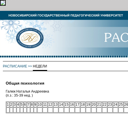
РАСПИСАНИЕ
>>
НЕДЕЛИ
Общая психология
Галюк Наталья Андреевна
(п.з.: 35-39 нед. )
1
2
3
4
5
6
7
8
9
10
11
12
13
14
15
16
17
18
19
20
21
22
23
24
25
2