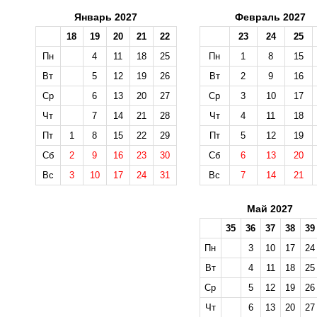
Январь 2027
Февраль 2027
18
19
20
21
22
23
24
25
Пн
4
11
18
25
Пн
1
8
15
Вт
5
12
19
26
Вт
2
9
16
Ср
6
13
20
27
Ср
3
10
17
Чт
7
14
21
28
Чт
4
11
18
Пт
1
8
15
22
29
Пт
5
12
19
Сб
2
9
16
23
30
Сб
6
13
20
Вс
3
10
17
24
31
Вс
7
14
21
Май 2027
35
36
37
38
39
Пн
3
10
17
24
Вт
4
11
18
25
Ср
5
12
19
26
Чт
6
13
20
27