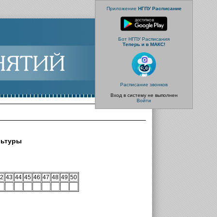
Приложение
НГПУ Расписание
Бот НГПУ Расписания
Теперь и в МАКС!
Расписание звонков
Вход в систему не выполнен
Войти
льтуры
2
43
44
45
46
47
48
49
50