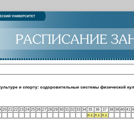
культуре и спорту: оздоровительные системы физической ку
9
20
21
22
23
24
25
26
27
28
29
30
31
32
33
34
35
36
37
38
39
40
41
4
п.з.
п.з.
п.з.