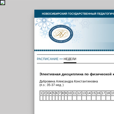
РАСПИСАНИЕ
>>
НЕДЕЛИ
Элективная дисциплина по физической 
Дубровина Александра Константиновна
(п.з.: 35-37 нед. )
1
2
3
4
5
6
7
8
9
10
11
12
13
14
15
16
17
18
1