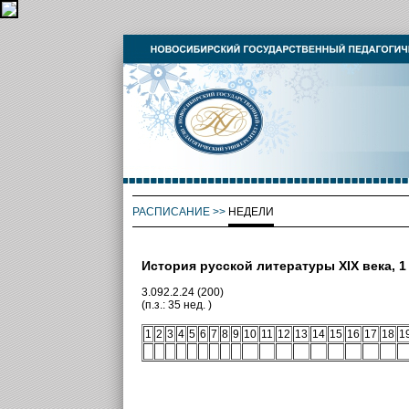
РАСПИСАНИЕ
>>
НЕДЕЛИ
История русской литературы XIX века, 1
3.092.2.24 (200)
(п.з.: 35 нед. )
1
2
3
4
5
6
7
8
9
10
11
12
13
14
15
16
17
18
1