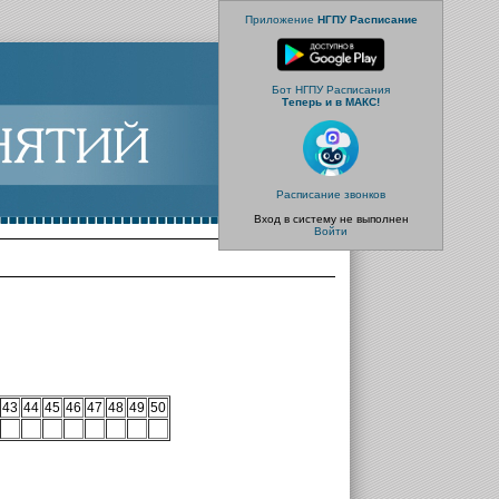
Приложение
НГПУ Расписание
Бот НГПУ Расписания
Теперь и в МАКС!
Расписание звонков
Вход в систему не выполнен
Войти
43
44
45
46
47
48
49
50