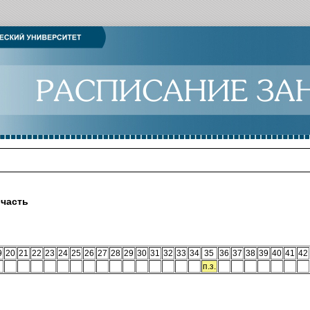
 часть
9
20
21
22
23
24
25
26
27
28
29
30
31
32
33
34
35
36
37
38
39
40
41
42
п.з.