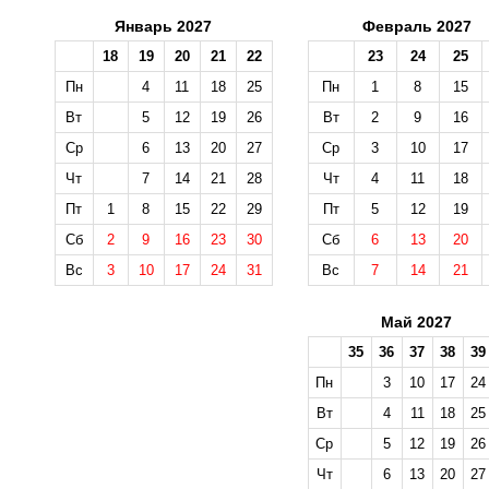
Январь 2027
Февраль 2027
18
19
20
21
22
23
24
25
Пн
4
11
18
25
Пн
1
8
15
Вт
5
12
19
26
Вт
2
9
16
Ср
6
13
20
27
Ср
3
10
17
Чт
7
14
21
28
Чт
4
11
18
Пт
1
8
15
22
29
Пт
5
12
19
Сб
2
9
16
23
30
Сб
6
13
20
Вс
3
10
17
24
31
Вс
7
14
21
Май 2027
35
36
37
38
39
Пн
3
10
17
24
Вт
4
11
18
25
Ср
5
12
19
26
Чт
6
13
20
27