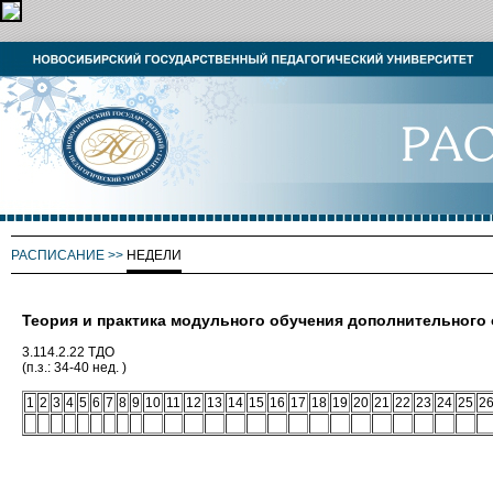
РАСПИСАНИЕ
>>
НЕДЕЛИ
Теория и практика модульного обучения дополнительного
3.114.2.22 ТДО
(п.з.: 34-40 нед. )
1
2
3
4
5
6
7
8
9
10
11
12
13
14
15
16
17
18
19
20
21
22
23
24
25
2