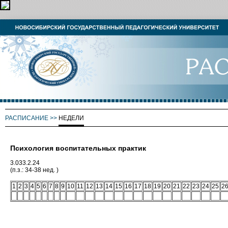
РАСПИСАНИЕ
>>
НЕДЕЛИ
Психология воспитательных практик
3.033.2.24
(п.з.: 34-38 нед. )
1
2
3
4
5
6
7
8
9
10
11
12
13
14
15
16
17
18
19
20
21
22
23
24
25
2