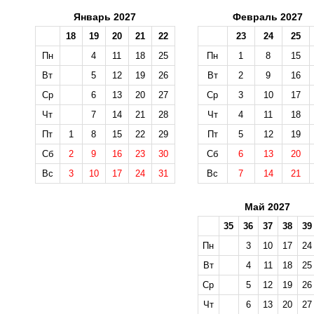
Январь 2027
Февраль 2027
18
19
20
21
22
23
24
25
Пн
4
11
18
25
Пн
1
8
15
Вт
5
12
19
26
Вт
2
9
16
Ср
6
13
20
27
Ср
3
10
17
Чт
7
14
21
28
Чт
4
11
18
Пт
1
8
15
22
29
Пт
5
12
19
Сб
2
9
16
23
30
Сб
6
13
20
Вс
3
10
17
24
31
Вс
7
14
21
Май 2027
35
36
37
38
39
Пн
3
10
17
24
Вт
4
11
18
25
Ср
5
12
19
26
Чт
6
13
20
27