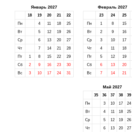
Январь 2027
Февраль 2027
18
19
20
21
22
23
24
25
Пн
4
11
18
25
Пн
1
8
15
Вт
5
12
19
26
Вт
2
9
16
Ср
6
13
20
27
Ср
3
10
17
Чт
7
14
21
28
Чт
4
11
18
Пт
1
8
15
22
29
Пт
5
12
19
Сб
2
9
16
23
30
Сб
6
13
20
Вс
3
10
17
24
31
Вс
7
14
21
Май 2027
35
36
37
38
39
Пн
3
10
17
24
Вт
4
11
18
25
Ср
5
12
19
26
Чт
6
13
20
27