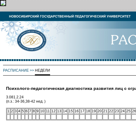
РАСПИСАНИЕ
>>
НЕДЕЛИ
Психолого-педагогическая диагностика развития лиц с о
3.081.2.24
(п.з.: 34-36,38-42 нед. )
1
2
3
4
5
6
7
8
9
10
11
12
13
14
15
16
17
18
19
20
21
22
23
24
25
2