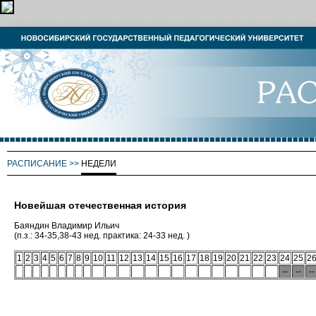
РАСПИСАНИЕ
>>
НЕДЕЛИ
Новейшая отечественная история
Баяндин Владимир Ильич
(п.з.: 34-35,38-43 нед. практика: 24-33 нед. )
1
2
3
4
5
6
7
8
9
10
11
12
13
14
15
16
17
18
19
20
21
22
23
24
25
2
--
--
--