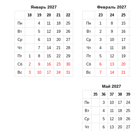
Январь 2027
Февраль 2027
18
19
20
21
22
23
24
25
Пн
4
11
18
25
Пн
1
8
15
Вт
5
12
19
26
Вт
2
9
16
Ср
6
13
20
27
Ср
3
10
17
Чт
7
14
21
28
Чт
4
11
18
Пт
1
8
15
22
29
Пт
5
12
19
Сб
2
9
16
23
30
Сб
6
13
20
Вс
3
10
17
24
31
Вс
7
14
21
Май 2027
35
36
37
38
39
Пн
3
10
17
24
Вт
4
11
18
25
Ср
5
12
19
26
Чт
6
13
20
27