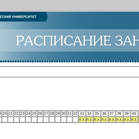
9
20
21
22
23
24
25
26
27
28
29
30
31
32
33
34
35
36
37
38
39
40
п.з.
п.з.
п.з.
п.з.
п.з.
п.з.
п.з.
п.з.