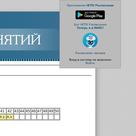
Приложение
НГПУ Расписание
Бот НГПУ Расписания
Теперь и в МАКС!
Расписание звонков
Вход в систему не выполнен
Войти
41
42
43
44
45
46
47
48
49
50
п.з.
п.з.