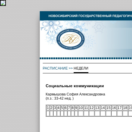
РАСПИСАНИЕ
>>
НЕДЕЛИ
Социальные коммуникации
Кармышова София Александровна
(п.з.: 33-42 нед. )
1
2
3
4
5
6
7
8
9
10
11
12
13
14
15
16
17
18
1