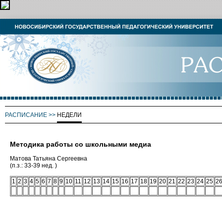
РАСПИСАНИЕ
>>
НЕДЕЛИ
Методика работы со школьными медиа
Матова Татьяна Сергеевна
(п.з.: 33-39 нед. )
1
2
3
4
5
6
7
8
9
10
11
12
13
14
15
16
17
18
19
20
21
22
23
24
25
2