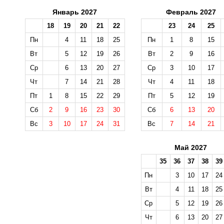
Январь 2027
Февраль 2027
18
19
20
21
22
23
24
25
Пн
4
11
18
25
Пн
1
8
15
Вт
5
12
19
26
Вт
2
9
16
Ср
6
13
20
27
Ср
3
10
17
Чт
7
14
21
28
Чт
4
11
18
Пт
1
8
15
22
29
Пт
5
12
19
Сб
2
9
16
23
30
Сб
6
13
20
Вс
3
10
17
24
31
Вс
7
14
21
Май 2027
35
36
37
38
39
Пн
3
10
17
24
Вт
4
11
18
25
Ср
5
12
19
26
Чт
6
13
20
27