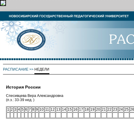
РАСПИСАНИЕ
>>
НЕДЕЛИ
История России
Спесивцева Вера Александровна
(п.з.: 33-39 нед. )
1
2
3
4
5
6
7
8
9
10
11
12
13
14
15
16
17
18
19
20
21
22
23
24
25
2