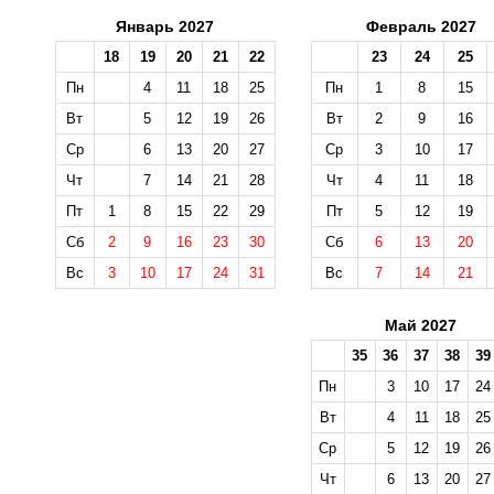
Январь 2027
Февраль 2027
18
19
20
21
22
23
24
25
Пн
4
11
18
25
Пн
1
8
15
Вт
5
12
19
26
Вт
2
9
16
Ср
6
13
20
27
Ср
3
10
17
Чт
7
14
21
28
Чт
4
11
18
Пт
1
8
15
22
29
Пт
5
12
19
Сб
2
9
16
23
30
Сб
6
13
20
Вс
3
10
17
24
31
Вс
7
14
21
Май 2027
35
36
37
38
39
Пн
3
10
17
24
Вт
4
11
18
25
Ср
5
12
19
26
Чт
6
13
20
27