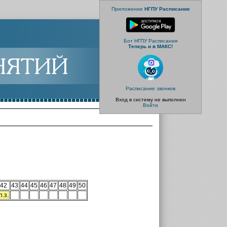
Приложение
НГПУ Расписание
Бот НГПУ Расписания
Теперь и в МАКС!
Расписание звонков
Вход в систему не выполнен
Войти
42
43
44
45
46
47
48
49
50
п.з.