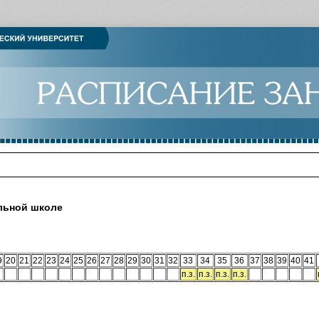
альной школе
9
20
21
22
23
24
25
26
27
28
29
30
31
32
33
34
35
36
37
38
39
40
41
п.з.
п.з.
п.з.
п.з.