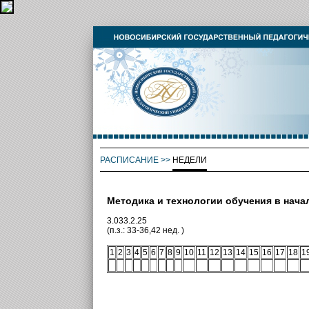
РАСПИСАНИЕ
>>
НЕДЕЛИ
Методика и технологии обучения в нач
3.033.2.25
(п.з.: 33-36,42 нед. )
1
2
3
4
5
6
7
8
9
10
11
12
13
14
15
16
17
18
1