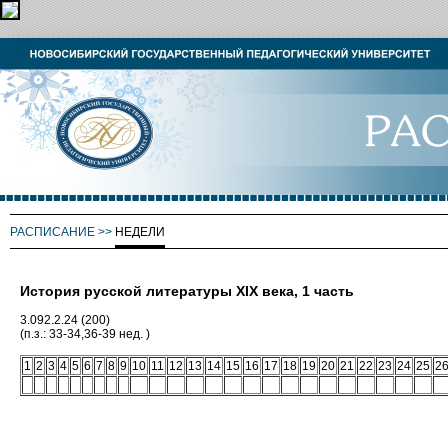
РАСПИСАНИЕ
>>
НЕДЕЛИ
История русской литературы XIX века, 1 часть
3.092.2.24 (200)
(п.з.: 33-34,36-39 нед. )
1
2
3
4
5
6
7
8
9
10
11
12
13
14
15
16
17
18
19
20
21
22
23
24
25
2