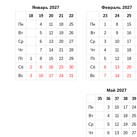
Январь 2027
Февраль 2027
18
19
20
21
22
23
24
25
Пн
4
11
18
25
Пн
1
8
15
Вт
5
12
19
26
Вт
2
9
16
Ср
6
13
20
27
Ср
3
10
17
Чт
7
14
21
28
Чт
4
11
18
Пт
1
8
15
22
29
Пт
5
12
19
Сб
2
9
16
23
30
Сб
6
13
20
Вс
3
10
17
24
31
Вс
7
14
21
Май 2027
35
36
37
38
39
Пн
3
10
17
24
Вт
4
11
18
25
Ср
5
12
19
26
Чт
6
13
20
27