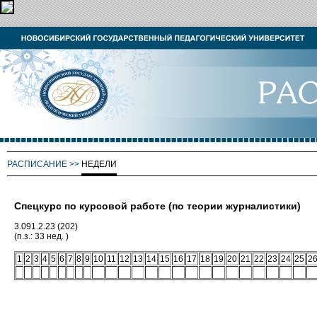
РАСПИСАНИЕ
>>
НЕДЕЛИ
Спецкурс по курсовой работе (по теории журналистики)
3.091.2.23 (202)
(п.з.: 33 нед. )
1
2
3
4
5
6
7
8
9
10
11
12
13
14
15
16
17
18
19
20
21
22
23
24
25
2