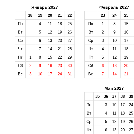
Январь 2027
Февраль 2027
18
19
20
21
22
23
24
25
Пн
4
11
18
25
Пн
1
8
15
Вт
5
12
19
26
Вт
2
9
16
Ср
6
13
20
27
Ср
3
10
17
Чт
7
14
21
28
Чт
4
11
18
Пт
1
8
15
22
29
Пт
5
12
19
Сб
2
9
16
23
30
Сб
6
13
20
Вс
3
10
17
24
31
Вс
7
14
21
Май 2027
35
36
37
38
39
Пн
3
10
17
24
Вт
4
11
18
25
Ср
5
12
19
26
Чт
6
13
20
27