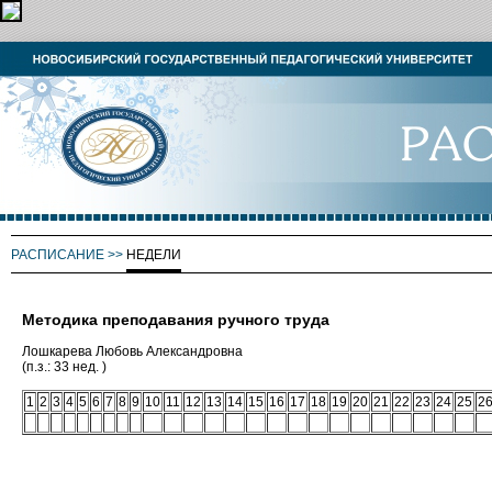
РАСПИСАНИЕ
>>
НЕДЕЛИ
Методика преподавания ручного труда
Лошкарева Любовь Александровна
(п.з.: 33 нед. )
1
2
3
4
5
6
7
8
9
10
11
12
13
14
15
16
17
18
19
20
21
22
23
24
25
2