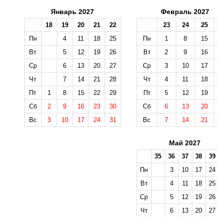
Январь 2027
Февраль 2027
18
19
20
21
22
23
24
25
Пн
4
11
18
25
Пн
1
8
15
Вт
5
12
19
26
Вт
2
9
16
Ср
6
13
20
27
Ср
3
10
17
Чт
7
14
21
28
Чт
4
11
18
Пт
1
8
15
22
29
Пт
5
12
19
Сб
2
9
16
23
30
Сб
6
13
20
Вс
3
10
17
24
31
Вс
7
14
21
Май 2027
35
36
37
38
39
Пн
3
10
17
24
Вт
4
11
18
25
Ср
5
12
19
26
Чт
6
13
20
27