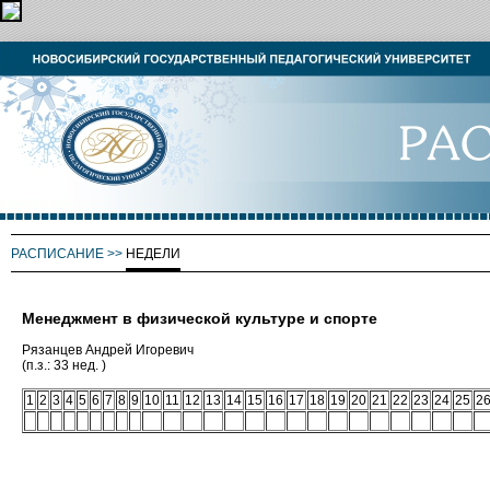
РАСПИСАНИЕ
>>
НЕДЕЛИ
Менеджмент в физической культуре и спорте
Рязанцев Андрей Игоревич
(п.з.: 33 нед. )
1
2
3
4
5
6
7
8
9
10
11
12
13
14
15
16
17
18
19
20
21
22
23
24
25
2