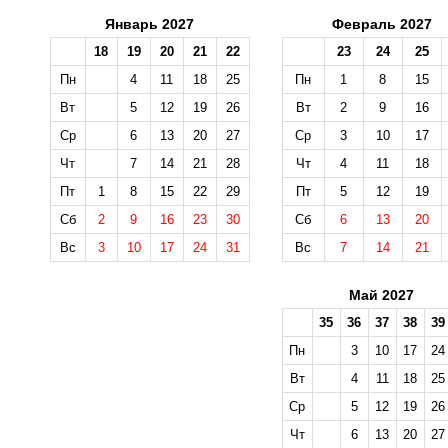
Январь 2027
Февраль 2027
18
19
20
21
22
23
24
25
Пн
4
11
18
25
Пн
1
8
15
Вт
5
12
19
26
Вт
2
9
16
Ср
6
13
20
27
Ср
3
10
17
Чт
7
14
21
28
Чт
4
11
18
Пт
1
8
15
22
29
Пт
5
12
19
Сб
2
9
16
23
30
Сб
6
13
20
Вс
3
10
17
24
31
Вс
7
14
21
Май 2027
35
36
37
38
39
Пн
3
10
17
24
Вт
4
11
18
25
Ср
5
12
19
26
Чт
6
13
20
27