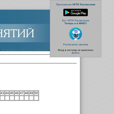
Приложение
НГПУ Расписание
Бот НГПУ Расписания
Теперь и в МАКС!
Расписание звонков
Вход в систему не выполнен
Войти
43
44
45
46
47
48
49
50