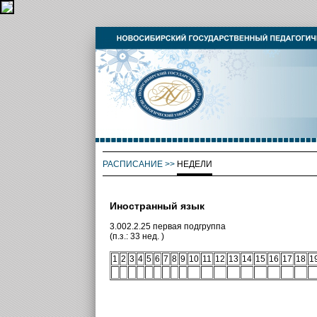
РАСПИСАНИЕ
>>
НЕДЕЛИ
Иностранный язык
3.002.2.25 первая подгруппа
(п.з.: 33 нед. )
1
2
3
4
5
6
7
8
9
10
11
12
13
14
15
16
17
18
1