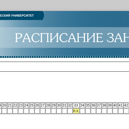
9
20
21
22
23
24
25
26
27
28
29
30
31
32
33
34
35
36
37
38
39
40
41
42
п.з.