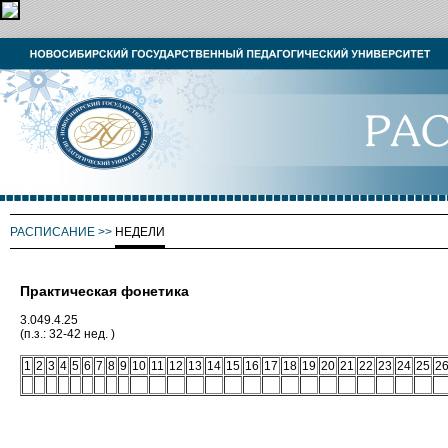
РАСПИСАНИЕ
>>
НЕДЕЛИ
Практическая фонетика
3.049.4.25
(п.з.: 32-42 нед. )
1
2
3
4
5
6
7
8
9
10
11
12
13
14
15
16
17
18
19
20
21
22
23
24
25
2