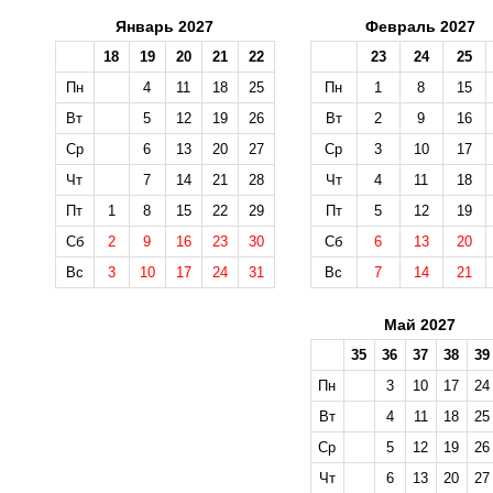
Январь 2027
Февраль 2027
18
19
20
21
22
23
24
25
Пн
4
11
18
25
Пн
1
8
15
Вт
5
12
19
26
Вт
2
9
16
Ср
6
13
20
27
Ср
3
10
17
Чт
7
14
21
28
Чт
4
11
18
Пт
1
8
15
22
29
Пт
5
12
19
Сб
2
9
16
23
30
Сб
6
13
20
Вс
3
10
17
24
31
Вс
7
14
21
Май 2027
35
36
37
38
39
Пн
3
10
17
24
Вт
4
11
18
25
Ср
5
12
19
26
Чт
6
13
20
27