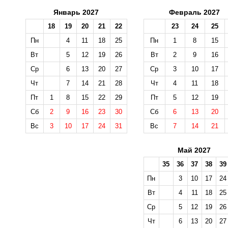
Январь 2027
Февраль 2027
18
19
20
21
22
23
24
25
Пн
4
11
18
25
Пн
1
8
15
Вт
5
12
19
26
Вт
2
9
16
Ср
6
13
20
27
Ср
3
10
17
Чт
7
14
21
28
Чт
4
11
18
Пт
1
8
15
22
29
Пт
5
12
19
Сб
2
9
16
23
30
Сб
6
13
20
Вс
3
10
17
24
31
Вс
7
14
21
Май 2027
35
36
37
38
39
Пн
3
10
17
24
Вт
4
11
18
25
Ср
5
12
19
26
Чт
6
13
20
27