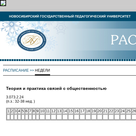
РАСПИСАНИЕ
>>
НЕДЕЛИ
Теория и практика связей с общественностью
3.073.2.24
(п.з.: 32-38 нед. )
1
2
3
4
5
6
7
8
9
10
11
12
13
14
15
16
17
18
19
20
21
22
23
24
25
2