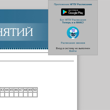
Приложение
НГПУ Расписание
Бот НГПУ Расписания
Теперь и в МАКС!
Расписание звонков
Вход в систему не выполнен
Войти
43
44
45
46
47
48
49
50