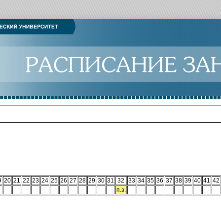
9
20
21
22
23
24
25
26
27
28
29
30
31
32
33
34
35
36
37
38
39
40
41
42
п.з.