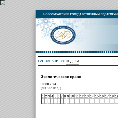
РАСПИСАНИЕ
>>
НЕДЕЛИ
Экологическое право
3.088.2.24
(п.з.: 32 нед. )
1
2
3
4
5
6
7
8
9
10
11
12
13
14
15
16
17
18
1