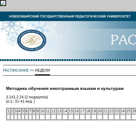
РАСПИСАНИЕ
>>
НЕДЕЛИ
Методика обучения иностранным языкам и культурам
3.141.2.24 (2 подгруппа)
(п.з.: 31-41 нед. )
1
2
3
4
5
6
7
8
9
10
11
12
13
14
15
16
17
18
19
20
21
22
23
24
25
2