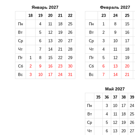
Январь 2027
Февраль 2027
18
19
20
21
22
23
24
25
Пн
4
11
18
25
Пн
1
8
15
Вт
5
12
19
26
Вт
2
9
16
Ср
6
13
20
27
Ср
3
10
17
Чт
7
14
21
28
Чт
4
11
18
Пт
1
8
15
22
29
Пт
5
12
19
Сб
2
9
16
23
30
Сб
6
13
20
Вс
3
10
17
24
31
Вс
7
14
21
Май 2027
35
36
37
38
39
Пн
3
10
17
24
Вт
4
11
18
25
Ср
5
12
19
26
Чт
6
13
20
27