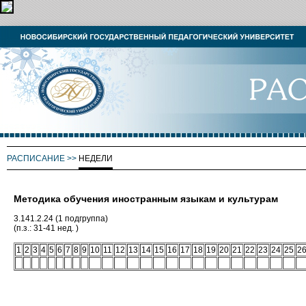
РАСПИСАНИЕ
>>
НЕДЕЛИ
Методика обучения иностранным языкам и культурам
3.141.2.24 (1 подгруппа)
(п.з.: 31-41 нед. )
1
2
3
4
5
6
7
8
9
10
11
12
13
14
15
16
17
18
19
20
21
22
23
24
25
2