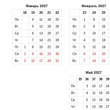
Январь 2027
Февраль 2027
18
19
20
21
22
23
24
25
Пн
4
11
18
25
Пн
1
8
15
Вт
5
12
19
26
Вт
2
9
16
Ср
6
13
20
27
Ср
3
10
17
Чт
7
14
21
28
Чт
4
11
18
Пт
1
8
15
22
29
Пт
5
12
19
Сб
2
9
16
23
30
Сб
6
13
20
Вс
3
10
17
24
31
Вс
7
14
21
Май 2027
35
36
37
38
39
Пн
3
10
17
24
Вт
4
11
18
25
Ср
5
12
19
26
Чт
6
13
20
27