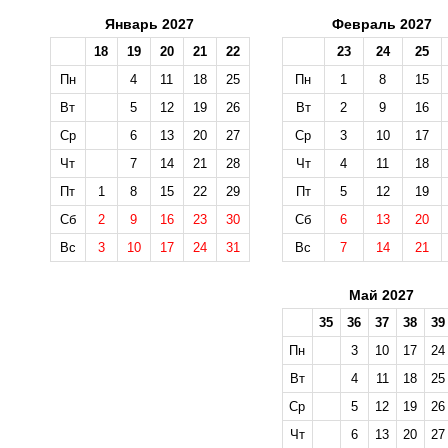
Январь 2027
Февраль 2027
18
19
20
21
22
23
24
25
Пн
4
11
18
25
Пн
1
8
15
Вт
5
12
19
26
Вт
2
9
16
Ср
6
13
20
27
Ср
3
10
17
Чт
7
14
21
28
Чт
4
11
18
Пт
1
8
15
22
29
Пт
5
12
19
Сб
2
9
16
23
30
Сб
6
13
20
Вс
3
10
17
24
31
Вс
7
14
21
Май 2027
35
36
37
38
39
Пн
3
10
17
24
Вт
4
11
18
25
Ср
5
12
19
26
Чт
6
13
20
27