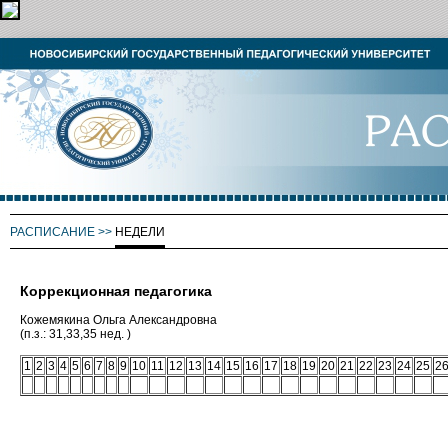
РАСПИСАНИЕ
>>
НЕДЕЛИ
Коррекционная педагогика
Кожемякина Ольга Александровна
(п.з.: 31,33,35 нед. )
1
2
3
4
5
6
7
8
9
10
11
12
13
14
15
16
17
18
19
20
21
22
23
24
25
2