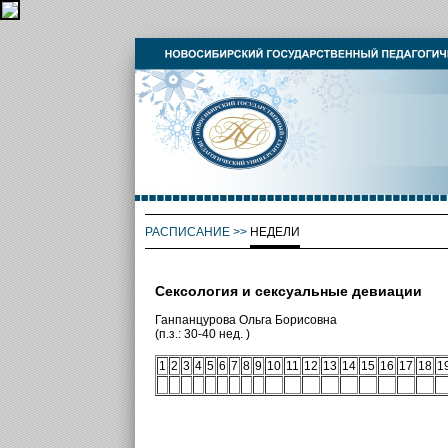
РАСПИСАНИЕ
>>
НЕДЕЛИ
Сексология и сексуальные девиации
Ганпанцурова Ольга Борисовна
(п.з.: 30-40 нед. )
1
2
3
4
5
6
7
8
9
10
11
12
13
14
15
16
17
18
1