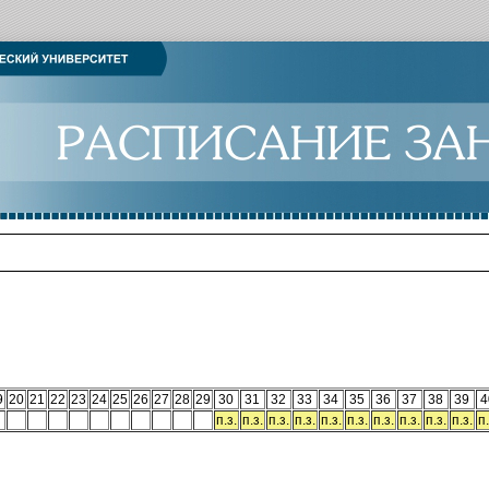
9
20
21
22
23
24
25
26
27
28
29
30
31
32
33
34
35
36
37
38
39
4
п.з.
п.з.
п.з.
п.з.
п.з.
п.з.
п.з.
п.з.
п.з.
п.з.
п.