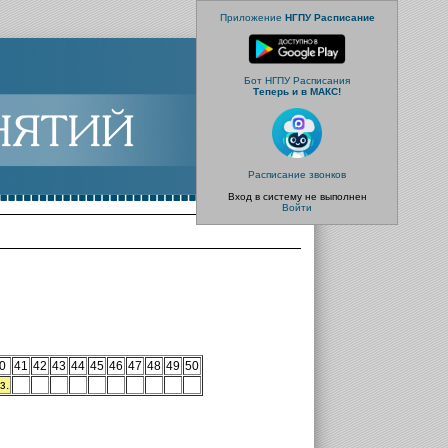
Приложение
НГПУ Расписание
Бот НГПУ Расписания
Теперь и в МАКС!
Расписание звонков
Вход в систему не выполнен
Войти
0
41
42
43
44
45
46
47
48
49
50
з.