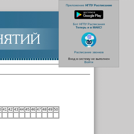
Приложение
НГПУ Расписание
Бот НГПУ Расписания
Теперь и в МАКС!
Расписание звонков
Вход в систему не выполнен
Войти
0
41
42
43
44
45
46
47
48
49
50