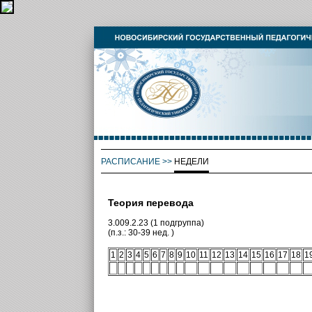
РАСПИСАНИЕ
>>
НЕДЕЛИ
Теория перевода
3.009.2.23 (1 подгруппа)
(п.з.: 30-39 нед. )
1
2
3
4
5
6
7
8
9
10
11
12
13
14
15
16
17
18
1