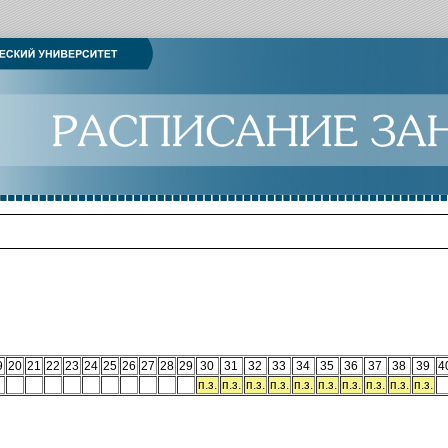
9
20
21
22
23
24
25
26
27
28
29
30
31
32
33
34
35
36
37
38
39
4
п.з.
п.з.
п.з.
п.з.
п.з.
п.з.
п.з.
п.з.
п.з.
п.з.