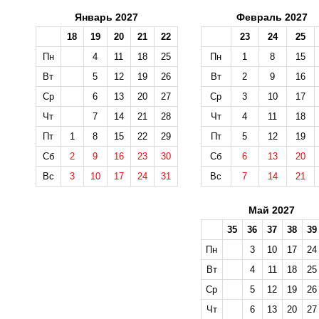
Январь 2027
Февраль 2027
18
19
20
21
22
23
24
25
Пн
4
11
18
25
Пн
1
8
15
Вт
5
12
19
26
Вт
2
9
16
Ср
6
13
20
27
Ср
3
10
17
Чт
7
14
21
28
Чт
4
11
18
Пт
1
8
15
22
29
Пт
5
12
19
Сб
2
9
16
23
30
Сб
6
13
20
Вс
3
10
17
24
31
Вс
7
14
21
Май 2027
35
36
37
38
39
Пн
3
10
17
24
Вт
4
11
18
25
Ср
5
12
19
26
Чт
6
13
20
27