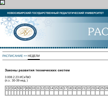
РАСПИСАНИЕ
>>
НЕДЕЛИ
Законы развития технических систем
3.008.2.23 ИСиТвО
(п.з.: 30-39 нед. )
1
2
3
4
5
6
7
8
9
10
11
12
13
14
15
16
17
18
19
20
21
22
23
24
25
2