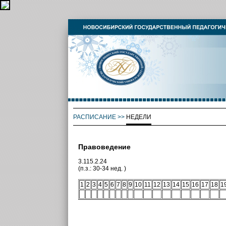
РАСПИСАНИЕ
>>
НЕДЕЛИ
Правоведение
3.115.2.24
(п.з.: 30-34 нед. )
1
2
3
4
5
6
7
8
9
10
11
12
13
14
15
16
17
18
1