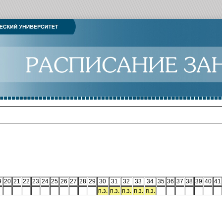
9
20
21
22
23
24
25
26
27
28
29
30
31
32
33
34
35
36
37
38
39
40
41
п.з.
п.з.
п.з.
п.з.
п.з.