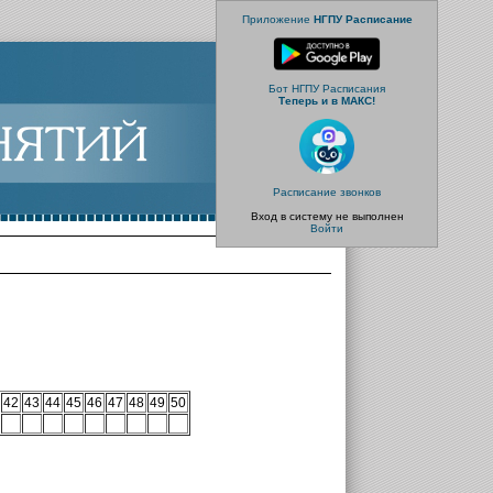
Приложение
НГПУ Расписание
Бот НГПУ Расписания
Теперь и в МАКС!
Расписание звонков
Вход в систему не выполнен
Войти
42
43
44
45
46
47
48
49
50