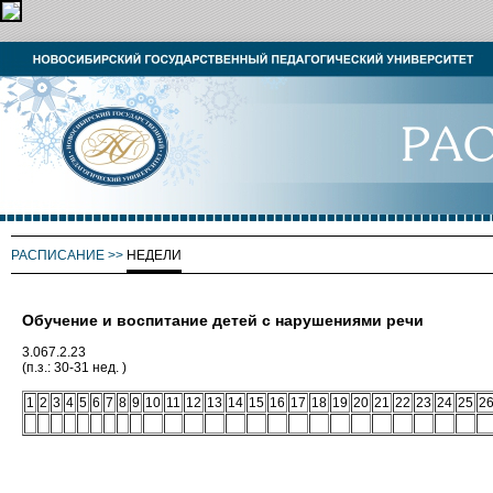
РАСПИСАНИЕ
>>
НЕДЕЛИ
Обучение и воспитание детей с нарушениями речи
3.067.2.23
(п.з.: 30-31 нед. )
1
2
3
4
5
6
7
8
9
10
11
12
13
14
15
16
17
18
19
20
21
22
23
24
25
2