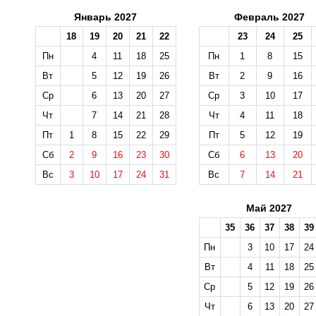
Январь 2027
Февраль 2027
18
19
20
21
22
23
24
25
Пн
4
11
18
25
Пн
1
8
15
Вт
5
12
19
26
Вт
2
9
16
Ср
6
13
20
27
Ср
3
10
17
Чт
7
14
21
28
Чт
4
11
18
Пт
1
8
15
22
29
Пт
5
12
19
Сб
2
9
16
23
30
Сб
6
13
20
Вс
3
10
17
24
31
Вс
7
14
21
Май 2027
35
36
37
38
39
Пн
3
10
17
24
Вт
4
11
18
25
Ср
5
12
19
26
Чт
6
13
20
27