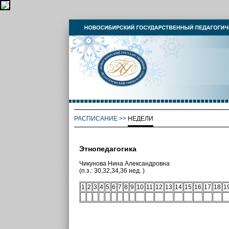
РАСПИСАНИЕ
>>
НЕДЕЛИ
Этнопедагогика
Чикунова Нина Александровна
(п.з.: 30,32,34,36 нед. )
1
2
3
4
5
6
7
8
9
10
11
12
13
14
15
16
17
18
1