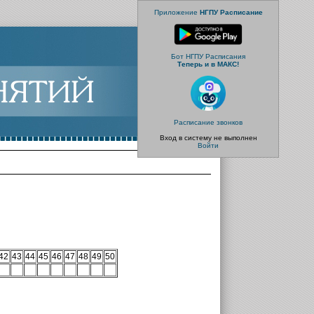
Приложение
НГПУ Расписание
Бот НГПУ Расписания
Теперь и в МАКС!
Расписание звонков
Вход в систему не выполнен
Войти
42
43
44
45
46
47
48
49
50