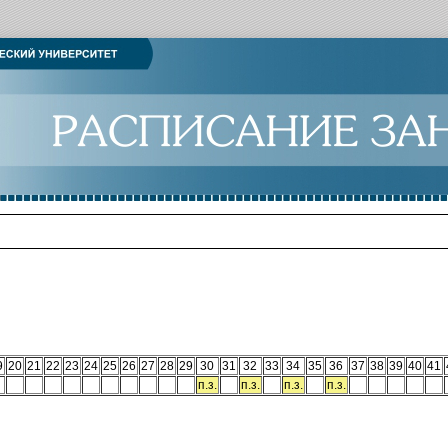
9
20
21
22
23
24
25
26
27
28
29
30
31
32
33
34
35
36
37
38
39
40
41
п.з.
п.з.
п.з.
п.з.