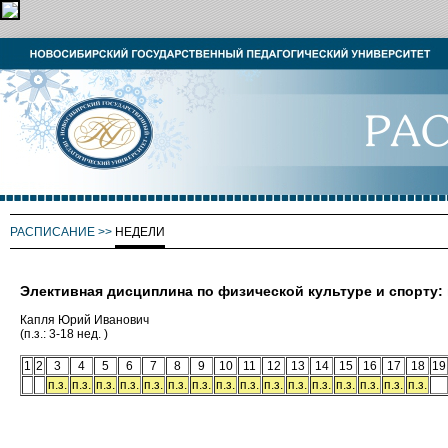
РАСПИСАНИЕ
>>
НЕДЕЛИ
Элективная дисциплина по физической культуре и спорту:
Капля Юрий Иванович
(п.з.: 3-18 нед. )
1
2
3
4
5
6
7
8
9
10
11
12
13
14
15
16
17
18
19
п.з.
п.з.
п.з.
п.з.
п.з.
п.з.
п.з.
п.з.
п.з.
п.з.
п.з.
п.з.
п.з.
п.з.
п.з.
п.з.