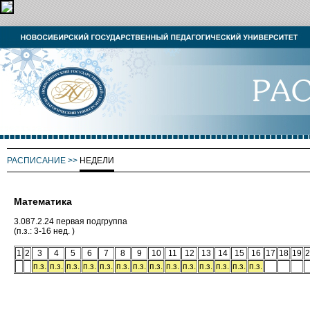
РАСПИСАНИЕ
>>
НЕДЕЛИ
Математика
3.087.2.24 первая подгруппа
(п.з.: 3-16 нед. )
1
2
3
4
5
6
7
8
9
10
11
12
13
14
15
16
17
18
19
2
п.з.
п.з.
п.з.
п.з.
п.з.
п.з.
п.з.
п.з.
п.з.
п.з.
п.з.
п.з.
п.з.
п.з.