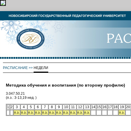
РАСПИСАНИЕ
>>
НЕДЕЛИ
Методика обучения и воспитания (по второму профилю)
3.047.50.21
(п.з.: 3-13,19 нед. )
1
2
3
4
5
6
7
8
9
10
11
12
13
14
15
16
17
18
19
20
п.з.
п.з.
п.з.
п.з.
п.з.
п.з.
п.з.
п.з.
п.з.
п.з.
п.з.
п.з.