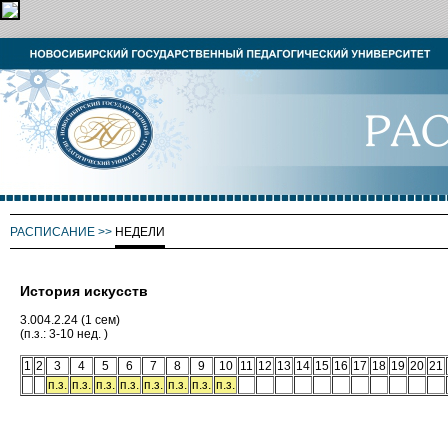
РАСПИСАНИЕ
>>
НЕДЕЛИ
История искусств
3.004.2.24 (1 сем)
(п.з.: 3-10 нед. )
1
2
3
4
5
6
7
8
9
10
11
12
13
14
15
16
17
18
19
20
21
п.з.
п.з.
п.з.
п.з.
п.з.
п.з.
п.з.
п.з.