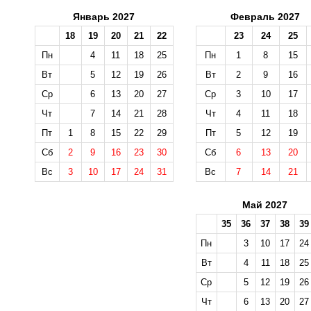
Январь 2027
Февраль 2027
18
19
20
21
22
23
24
25
Пн
4
11
18
25
Пн
1
8
15
Вт
5
12
19
26
Вт
2
9
16
Ср
6
13
20
27
Ср
3
10
17
Чт
7
14
21
28
Чт
4
11
18
Пт
1
8
15
22
29
Пт
5
12
19
Сб
2
9
16
23
30
Сб
6
13
20
Вс
3
10
17
24
31
Вс
7
14
21
Май 2027
35
36
37
38
39
Пн
3
10
17
24
Вт
4
11
18
25
Ср
5
12
19
26
Чт
6
13
20
27