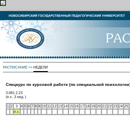
РАСПИСАНИЕ
>>
НЕДЕЛИ
Спецкурс по курсовой работе (по специальной психологии
3.081.2.23
(п.з.: 3 нед. )
1
2
3
4
5
6
7
8
9
10
11
12
13
14
15
16
17
18
19
20
21
22
23
24
25
п.з.