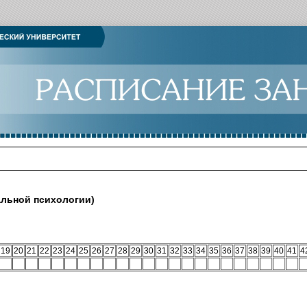
альной психологии)
19
20
21
22
23
24
25
26
27
28
29
30
31
32
33
34
35
36
37
38
39
40
41
4