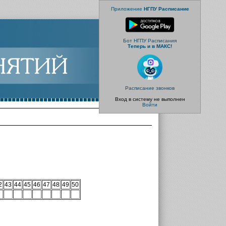
Приложение
НГПУ Расписание
Бот НГПУ Расписания
Теперь и в МАКС!
Расписание звонков
Вход в систему не выполнен
Войти
2
43
44
45
46
47
48
49
50