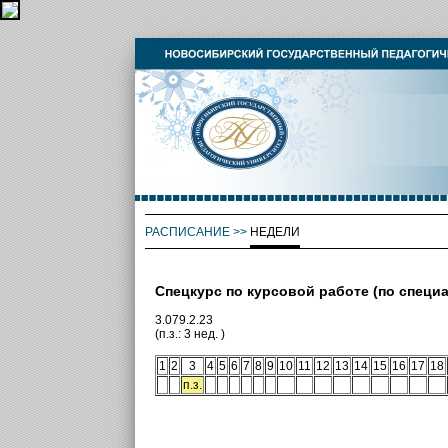
РАСПИСАНИЕ
>>
НЕДЕЛИ
Спецкурс по курсовой работе (по специ
3.079.2.23
(п.з.: 3 нед. )
1
2
3
4
5
6
7
8
9
10
11
12
13
14
15
16
17
18
п.з.