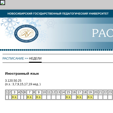
РАСПИСАНИЕ
>>
НЕДЕЛИ
Иностранный язык
3.120.50.25
(п.з.: 3,7,9,15,17,19 нед. )
1
2
3
4
5
6
7
8
9
10
11
12
13
14
15
16
17
18
19
20
21
22
23
п.з.
п.з.
п.з.
п.з.
п.з.
п.з.