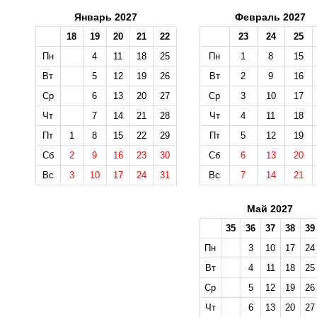
Январь 2027
Февраль 2027
18
19
20
21
22
23
24
25
Пн
4
11
18
25
Пн
1
8
15
Вт
5
12
19
26
Вт
2
9
16
Ср
6
13
20
27
Ср
3
10
17
Чт
7
14
21
28
Чт
4
11
18
Пт
1
8
15
22
29
Пт
5
12
19
Сб
2
9
16
23
30
Сб
6
13
20
Вс
3
10
17
24
31
Вс
7
14
21
Май 2027
35
36
37
38
39
Пн
3
10
17
24
Вт
4
11
18
25
Ср
5
12
19
26
Чт
6
13
20
27