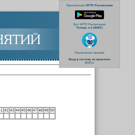
Приложение
НГПУ Расписание
Бот НГПУ Расписания
Теперь и в МАКС!
Расписание звонков
Вход в систему не выполнен
Войти
41
42
43
44
45
46
47
48
49
50