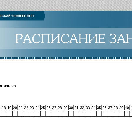
о языка
7
18
19
20
21
22
23
24
25
26
27
28
29
30
31
32
33
34
35
36
37
38
39
40