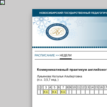
РАСПИСАНИЕ
>>
НЕДЕЛИ
Коммуникативный практикум английског
Лукьянова Наталья Альбертовна
(п.з.: 3,5,7 нед. )
1
2
3
4
5
6
7
8
9
10
11
12
13
14
15
16
1
п.з.
п.з.
п.з.